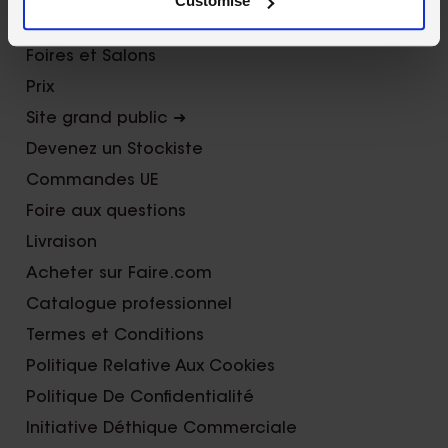
Customise
Contactez nous
Foires et Salons
Prix
Site grand public ➜
Devenez un Stockiste
Commandes UE
Foire aux questions
Livraison
Acheter sur Faire.com
Catalogue professionnel
Termes et Conditions
Politique Relative Aux Cookies
Politique De Confidentialité
Initiative Déthique Commerciale