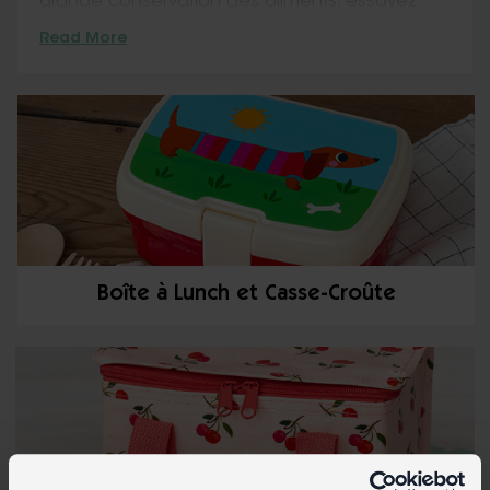
grande conservation des aliments, essayez
notre collection colorée de
sacs à lunch
Read More
isothermes en gros
. Complétez votre sélection
de vaisselle avec un assortiment de bouteilles
d'eau et de flacons.
Boîte à Lunch et Casse-Croûte