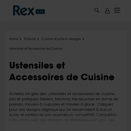
Skip to main content
Home
Produits
Cuisine et salle à manger
Ustensiles et Accessoires de Cuisine
Ustensiles et
Accessoires de Cuisine
Achetez en gros des ustensiles et accessoires de cuisine
jolis et pratiques. Tabliers, torchons, tire-bouchon en forme de
poisson, moules à cupcake et moules à glace... Craquez
pour nos designs originaux qui ne ressemblent à aucun
autre, et profitez de prix revendeurs compétitifs. Complétez
votre stock avec des aimants de réfrigérateur en gros, des
listes de courses magnétiques, ainsi que de superbes
boîtes
à biscuits en gros.