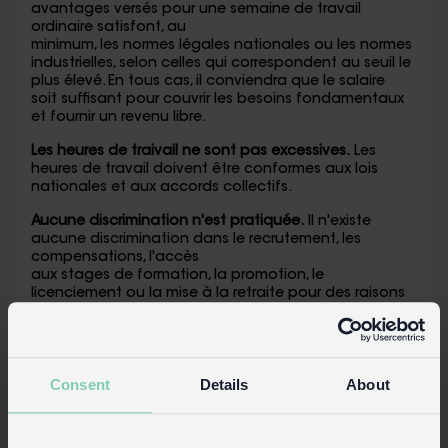
avantages versés pour une semaine de travail
ordinaire satisfont, au
minimum, les normes légales nationales ou les normes
industrielles, selon celles qui correspondent au seuil le
plus élevé. En tous cas, il conviendra que le salaire
soit suffisant pour couvrir les besoins fondamentaux
et fournir un revenu libre.
Les heures de traivail ne sont pas excessives.
Les
heures de travail doivent être conformes aux lois
nationales et aux accords collectifs.
Aucune discrimination n'est pratiquée.
Il n'existe
aucune discrimination dans le recrutement, les
compensations, l'accès
aux stages de formation, la promotion, le
licenciement ou la mise à la retraite pour des raisons
de race, de caste, d'origine nationale, de religion,
d'âge, de handicap, de
sexe, d'état civil, d'orientation sexuelle,
d'appartenance à un syndicat ou à un parti politique.
Consent
Details
About
Il convient de fournir un emploi regulier.
Dans la
mesure du possible, les travaux exécutés doivent être
fondés sur une relation d'emploi concrète, établie sur