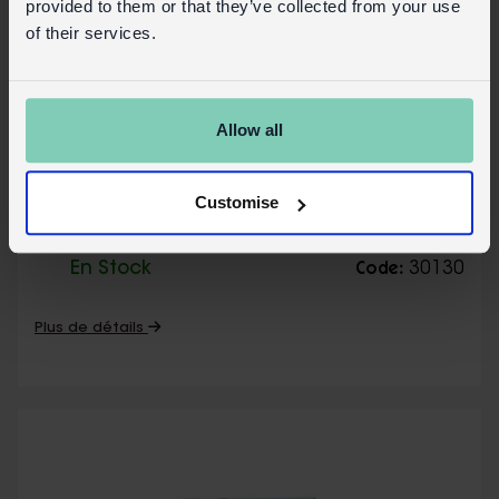
provided to them or that they’ve collected from your use
of their services.
Allow all
Mini Cartes à Jouer Road Trip
Customise
En Stock
30130
Code:
Plus de détails