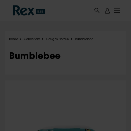
Skip to main content
Home
Collections
Designs Floraux
Bumblebee
Bumblebee