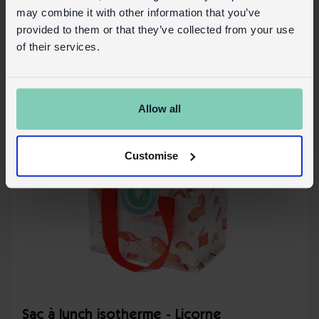
En Stock
31267
Code:
may combine it with other information that you’ve
provided to them or that they’ve collected from your use
Plus de détails
of their services.
Allow all
Customise
Sac à lunch isotherme - Licorne