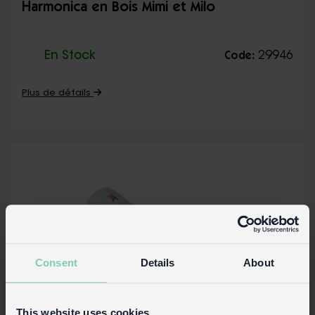
Harmonica en Bois Mimi et Milo
En Stock
29946
Code:
Plus de détails
Consent
Details
About
This website uses cookies