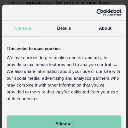
dimensionnée pour les petites mains. Avec
son manche en hêtre orné d'un joli papillon
imprimé et ses poils mi-durs, elle est non
seulement idéale pour frotter les ongles, mais
Consent
Details
About
aussi pour le plaisir des enfants !
Emballage :
This website uses cookies
Étiquette imprimée en carton, attachée
We use cookies to personalise content and ads, to
avec une ficelle.
provide social media features and to analyse our traffic.
We also share information about your use of our site with
Détails du produit
our social media, advertising and analytics partners who
Connexion commerciale
may combine it with other information that you’ve
provided to them or that they’ve collected from your use
Acheter sur notre site grand public
of their services.
Allow all