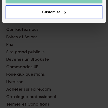
X
Customise
About Us
Contactez nous
Foires et Salons
Prix
Site grand public ➜
Devenez un Stockiste
Commandes UE
Foire aux questions
Livraison
Acheter sur Faire.com
Catalogue professionnel
Termes et Conditions