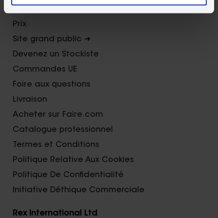
Foires et Salons
Prix
Site grand public ➜
Devenez un Stockiste
Commandes UE
Foire aux questions
Livraison
Acheter sur Faire.com
Catalogue professionnel
Termes et Conditions
Politique Relative Aux Cookies
Politique De Confidentialité
Initiative Déthique Commerciale
Rex International Ltd