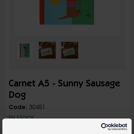
Carnet A5 - Sunny Sausage
Dog
Code:
30451
EN STOCK
Un carnet A5 ligné avec un adorable chien