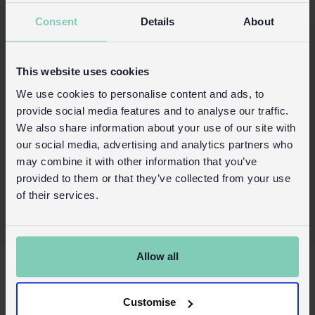
saucisse dans une scène extérieure imprimé
Consent
Details
About
sur les couvertures avant et arrière.
Contient 60 pages lignées
This website uses cookies
Détails du produit
We use cookies to personalise content and ads, to
Connexion commerciale
provide social media features and to analyse our traffic.
We also share information about your use of our site with
Acheter sur notre site grand public
our social media, advertising and analytics partners who
may combine it with other information that you’ve
provided to them or that they’ve collected from your use
of their services.
X
Allow all
About Us
Customise
Contactez nous