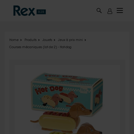
Skip to main content
Home
Produits
Jouets
Jeux à prix mini
Courses mécaniques (lot de 2) - Hot-dog