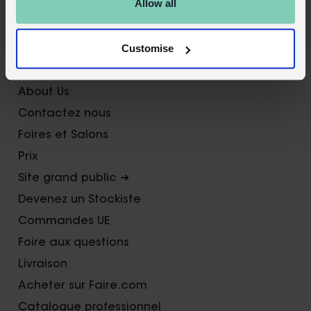
Allow all
Customise
X
About Us
Contactez nous
Foires et Salons
Prix
Site grand public ➜
Devenez un Stockiste
Commandes UE
Foire aux questions
Livraison
Acheter sur Faire.com
Catalogue professionnel