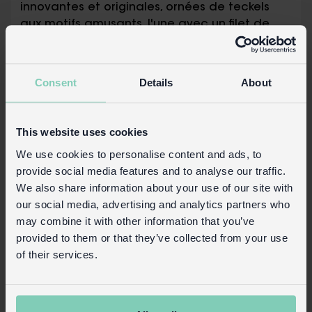
innovantes et originales, ornées de teckels
aux motifs amusants, l'une avec un filet de
ketchup, l'autre un filet de moutarde.
Découvrez quel hot-dog est le plus rapide en
remontant leur mécanisme et en le relâchant
Consent
Details
About
sur une surface lisse et plane.
Emballage :
This website uses cookies
Boîte en carton imprimée
We use cookies to personalise content and ads, to
provide social media features and to analyse our traffic.
Sécurité et entretien
We also share information about your use of our site with
Détails du produit
our social media, advertising and analytics partners who
may combine it with other information that you’ve
Connexion commerciale
provided to them or that they’ve collected from your use
of their services.
Acheter sur notre site grand public