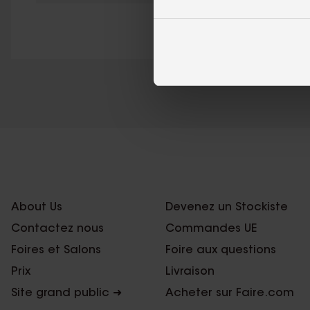
About Us
Devenez un Stockiste
Contactez nous
Commandes UE
Foires et Salons
Foire aux questions
Prix
Livraison
Site grand public ➜
Acheter sur Faire.com