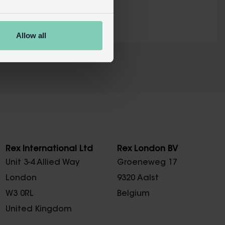
Allow all
X
Rex International Ltd
Rex London BV
Unit 3-4 Allied Way
Groeneweg 17
London
9320 Aalst
W3 0RL
Belgium
United Kingdom