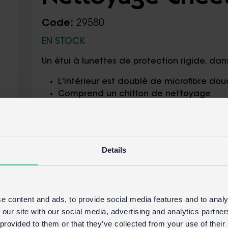
Code:
29580
EN STOCK
Un étui à lunettes de protection rigide, da
L'intérieur est doublé de microfibre do
Comprend un chiffon de nettoyage
Détails du produit
Connexion commerciale
Acheter sur 
Details
e content and ads, to provide social media features and to analy
 our site with our social media, advertising and analytics partn
 provided to them or that they’ve collected from your use of their