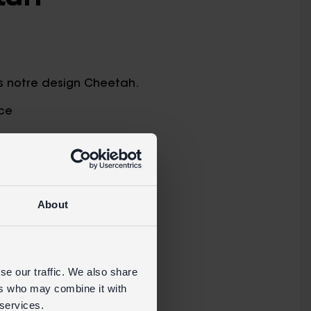
ns notre design Cheetah.
uce
notre site grand public
About
se our traffic. We also share
ers who may combine it with
 services.