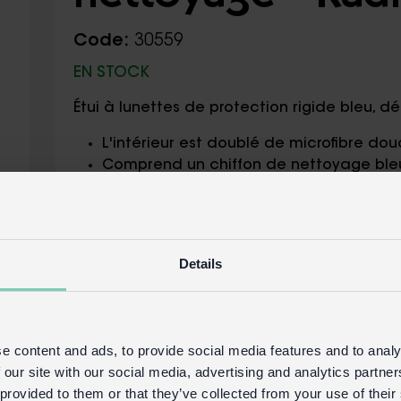
Code:
30559
EN STOCK
Étui à lunettes de protection rigide bleu, 
L'intérieur est doublé de microfibre do
Comprend un chiffon de nettoyage ble
Emballage:
Pochette carton enveloppante
Details
Détails du produit
Connexion commerciale
Acheter sur 
e content and ads, to provide social media features and to analy
 our site with our social media, advertising and analytics partn
 provided to them or that they’ve collected from your use of their