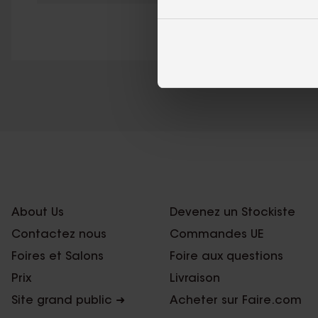
About Us
Devenez un Stockiste
Contactez nous
Commandes UE
Foires et Salons
Foire aux questions
Prix
Livraison
Site grand public ➜
Acheter sur Faire.com