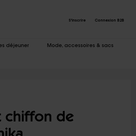
S'inscrire
Connexion B2B
es déjeuner
Mode, accessoires & sacs
t chiffon de
hika