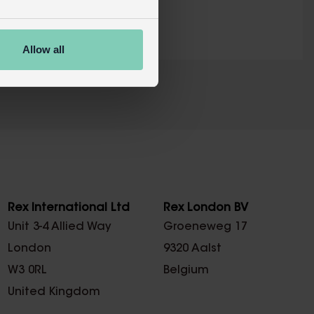
Allow all
X
Rex International Ltd
Rex London BV
Unit 3-4 Allied Way
Groeneweg 17
London
9320 Aalst
W3 0RL
Belgium
United Kingdom