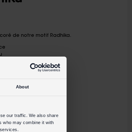
décoré de notre motif Radhika.
uce
u
About
notre site grand public
se our traffic. We also share
ers who may combine it with
 services.