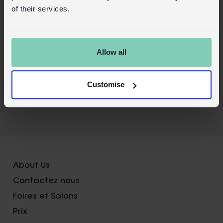
Sécurité et entretien
of their services.
Détails du produit
Connexion commerciale
Allow all
Acheter sur notre site grand public
Customise
X
About Us
Contactez nous
Foires et Salons
Prix