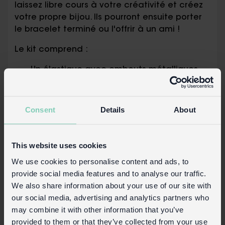
laissez libre cours à votre créativité et créez
votre propre bijou. Ils pourront ensuite porter
le bracelet terminé ou l'offrir à un ami !
Le kit comprend :
Un élastique avec embouts métalliques
pour faciliter l'enfilage des perles
Six perles décoratives sur le thème du
jardin, dont des fleurs, des papillons et
Consent
Details
About
une feuille
12 perles intercalaires en quatre couleurs
(jaune, bleu sarcelle et deux nuances de
This website uses cookies
rose)
We use cookies to personalise content and ads, to
provide social media features and to analyse our traffic.
Conditionnement :
We also share information about your use of our site with
Boîte en carton imprimé style boîte
our social media, advertising and analytics partners who
d'allumettes
may combine it with other information that you’ve
provided to them or that they’ve collected from your use