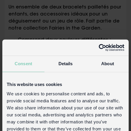
Un ensemble de deux bracelets pailletés pour
enfants, des accessoires idéaux pour un
déguisement ou un jeu de rôle. Fait partie de
notre collection Fairies in the Garden.
Comprend deux couleurs différentes :
violet et or
Dimensionné pour s'adapter à la plupart
des poignets - le diamètre intérieur de
Consent
Details
About
chaque bracelet est d'environ 6 cm
Une variété d'autres accessoires assortis
sont également disponibles pour
This website uses cookies
compléter n'importe quelle tenue de fée !
We use cookies to personalise content and ads, to
provide social media features and to analyse our traffic.
Information de sécurité:
We also share information about your use of our site with
Ne convient pas aux enfants de moins de
our social media, advertising and analytics partners who
3 ans.
may combine it with other information that you’ve
provided to them or that they’ve collected from your use