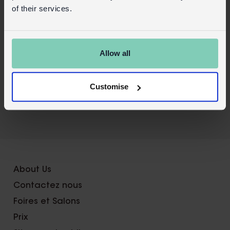
Sécurité et entretien
of their services.
Détails du produit
Connexion commerciale
Allow all
Acheter sur notre site grand public
Customise
X
About Us
Contactez nous
Foires et Salons
Prix