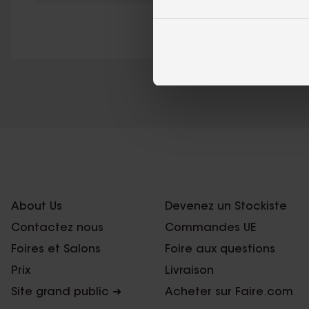
About Us
Devenez un Stockiste
Contactez nous
Commandes UE
Foires et Salons
Foire aux questions
Prix
Livraison
Site grand public ➜
Acheter sur Faire.com