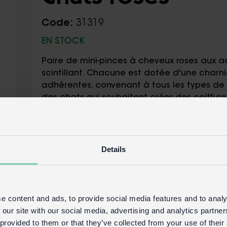
Code:
31319
EN STOCK
Paire de mini-pinces à cheveux roses aux ad
scintillant. Chacune est dotée d'une charni
adhérentes, convenant à tous les types de 
des chats qui souhaitent créer des coiffure
maintenant bien en place.
Emballage :
Details
Carton imprimé avec emplacement pou
Détails du produit
Connexion commerciale
Acheter sur 
e content and ads, to provide social media features and to analy
 our site with our social media, advertising and analytics partn
 provided to them or that they’ve collected from your use of their