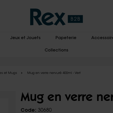
Jeux et Jouets
Papeterie
Accessoir
Collections
es et Mugs
Mug en verre nervuré 400ml - Vert
Mug en verre ner
Code:
30680