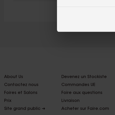
About Us
Devenez un Stockiste
Contactez nous
Commandes UE
Foires et Salons
Foire aux questions
Prix
Livraison
Site grand public ➜
Acheter sur Faire.com