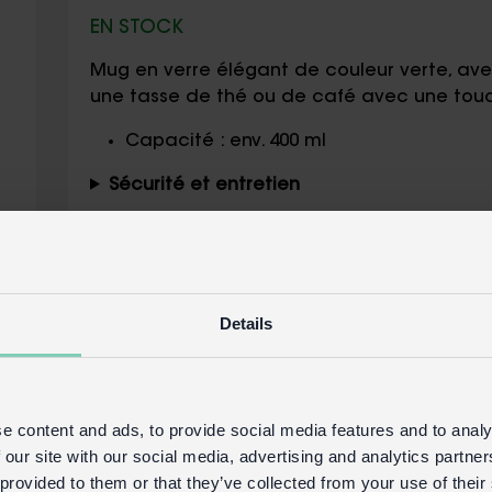
EN STOCK
Mug en verre élégant de couleur verte, ave
une tasse de thé ou de café avec une touc
Capacité : env. 400 ml
Sécurité et entretien
Détails du produit
Connexion commerciale
Acheter sur 
Details
e content and ads, to provide social media features and to analy
 our site with our social media, advertising and analytics partn
 provided to them or that they’ve collected from your use of their