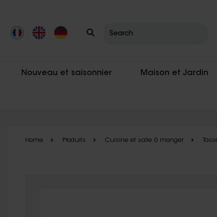
Skip to main content
Nouveau et saisonnier
Maison et Jardin
Home
Produits
Cuisine et salle à manger
Tass