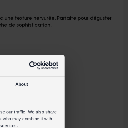
c une texture nervurée. Parfaite pour déguster
he de sophistication.
notre site grand public
About
se our traffic. We also share
ers who may combine it with
 services.