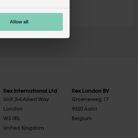
Allow all
X
Rex International Ltd
Rex London BV
Unit 3-4 Allied Way
Groeneweg 17
London
9320 Aalst
W3 0RL
Belgium
United Kingdom