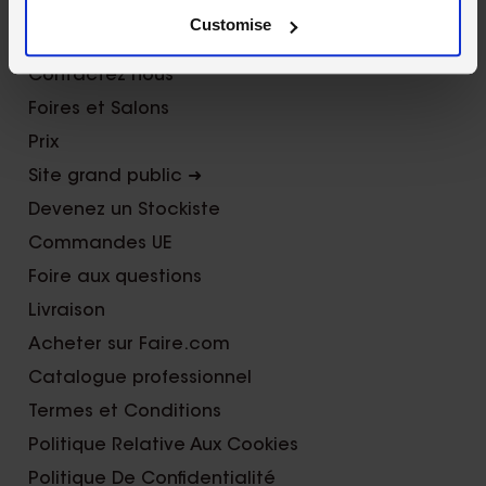
Customise
About Us
Contactez nous
Foires et Salons
Prix
Site grand public ➜
Devenez un Stockiste
Commandes UE
Foire aux questions
Livraison
Acheter sur Faire.com
Catalogue professionnel
Termes et Conditions
Politique Relative Aux Cookies
Politique De Confidentialité