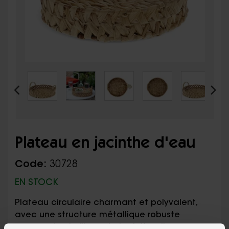
Plateau en jacinthe d'eau
Code:
30728
EN STOCK
Plateau circulaire charmant et polyvalent,
avec une structure métallique robuste
recouverte de fibres de jacinthe d'eau