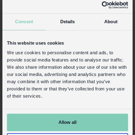
tressées. Peut être utilisé à l'intérieur et à
l'extérieur comme plateau de service pour les
boissons, ou comme base de jolis centres de
Consent
Details
About
table sur des tables, buffets, etc.
Comprend deux poignées de transport
This website uses cookies
Hauteur intérieure du plateau : env. 4,5 cm
We use cookies to personalise content and ads, to
Détails du produit
provide social media features and to analyse our traffic.
We also share information about your use of our site with
Connexion commerciale
our social media, advertising and analytics partners who
may combine it with other information that you’ve
Acheter sur notre site grand public
provided to them or that they’ve collected from your use
of their services.
Allow all
X