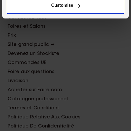
Customise
About Us
Contactez nous
Foires et Salons
Prix
Site grand public ➜
Devenez un Stockiste
Commandes UE
Foire aux questions
Livraison
Acheter sur Faire.com
Catalogue professionnel
Termes et Conditions
Politique Relative Aux Cookies
Politique De Confidentialité