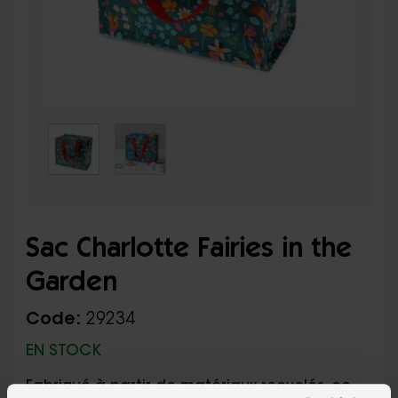
Sac Charlotte Fairies in the
Garden
Code:
29234
EN STOCK
Fabriqué à partir de matériaux recyclés, ce