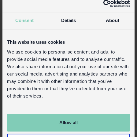
sac polyvalent présente notre magnifique
imprimé Fairies In The Garden. Une solution
parfaite pour ranger des articles de toilette
Consent
Details
About
et des jouets à la maison, ou des chaussures
et des vêtements de rechange à la crèche.
This website uses cookies
Sécurité et entretien
We use cookies to personalise content and ads, to
Détails du produit
provide social media features and to analyse our traffic.
We also share information about your use of our site with
Connexion commerciale
our social media, advertising and analytics partners who
Acheter sur notre site grand public
may combine it with other information that you’ve
provided to them or that they’ve collected from your use
of their services.
Allow all
X