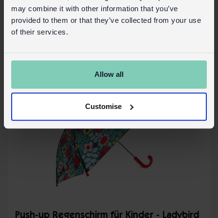
Auf Lager
30838
Code:
may combine it with other information that you’ve
provided to them or that they’ve collected from your use
Mehr Details
of their services.
Allow all
Customise
Push-up Regenschirm für Kinder - Ladybird