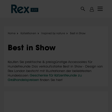
Skip to main content
Home
Kollektionen
Inspired by nature
Best in Show
Best in Show
Kaufen Sie praktische & preisgünstige Accessoires für
Hundefreunde. Das verkaufsstarke Best in Show - Design von
Rex London besticht mit Illustrationen der beliebtesten
Hunderassen.
Geschenke für Katzenfreunde zu
Großhandelspreisen
finden Sie hier!