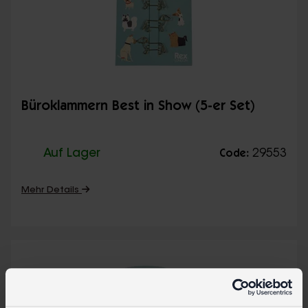
Büroklammern Best in Show (5-er Set)
Auf Lager
29553
Code:
Mehr Details