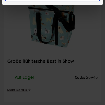
Große Kühltasche Best in Show
Auf Lager
28948
Code:
Mehr Details