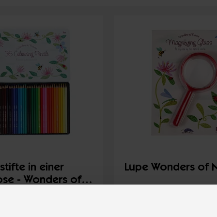
tifte in einer
Lupe Wonders of 
ose - Wonders of
Lager
30690
Auf Lager
Code:
Co