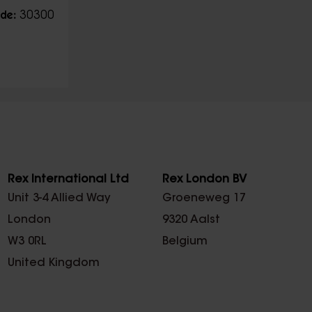
30300
de:
Rex International Ltd
Rex London BV
Unit 3-4 Allied Way
Groeneweg 17
London
9320 Aalst
W3 0RL
Belgium
United Kingdom