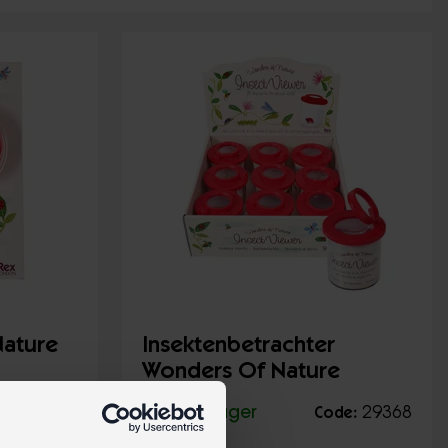
Nature
Insektenbetrachter
Wonders Of Nature
29355
Auf Lager
29368
de:
Code: