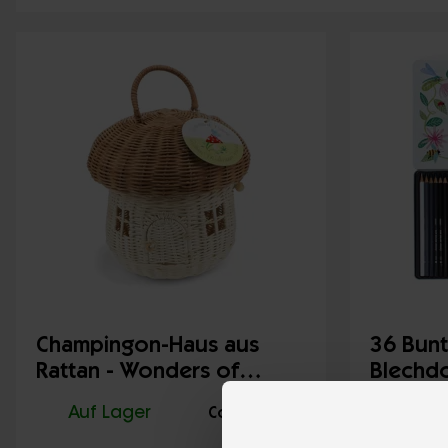
Champingon-Haus aus
36 Bunts
Rattan - Wonders of
Blechd
Nature
Nature
Auf Lager
30645
Auf 
Code: