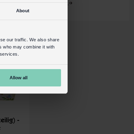
Mehr Details
About
se our traffic. We also share
ers who may combine it with
 services.
Allow all
ilig) -
e