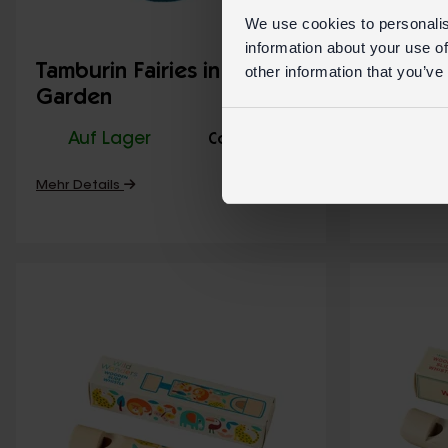
We use cookies to personalis
information about your use of
Tamburin Fairies in the
Tambur
other information that you’ve
Garden
Auf Lager
29885
Auf 
Code:
Mehr Details
Mehr Detai