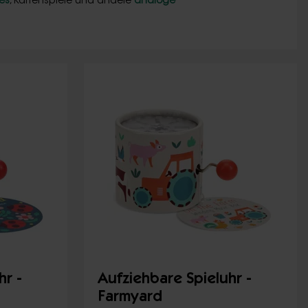
es
, Kartenspiele und andere
analoge
hr -
Aufziehbare Spieluhr -
Farmyard