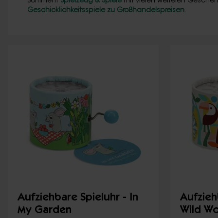
Sortiment
Spielzeug & Spiele
mit vielen weiteren Geschen
Geschicklichkeitsspiele zu Großhandelspreisen
.
Aufziehbare Spieluhr - In
Aufzieh
My Garden
Wild W