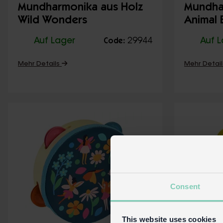
Mundharmonika aus Holz
Mundha
Wild Wonders
Animal
Auf Lager
29944
Auf 
Code:
Mehr Details
Mehr Detai
Consent
This website uses cookies