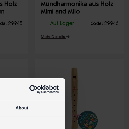
s Holz
Mundharmonika aus Holz
en
Mimi and Milo
29945
Auf Lager
29946
de:
Code:
Mehr Details
About