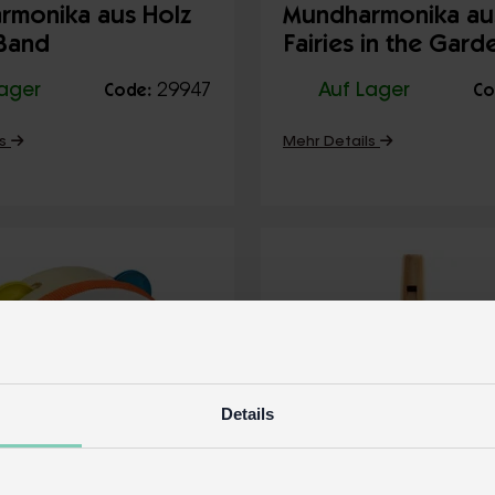
rmonika aus Holz
Mundharmonika au
 Band
Fairies in the Gard
Lager
29947
Auf Lager
Code:
Co
ls
Mehr Details
Details