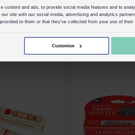
e content and ads, to provide social media features and to analy
 our site with our social media, advertising and analytics partn
in Wild Wonders
Blockflöte aus Holz
 provided to them or that they’ve collected from your use of their
Kinder - Animal Ba
Lager
29176
Auf Lager
Code:
Co
Customise
ls
Mehr Details