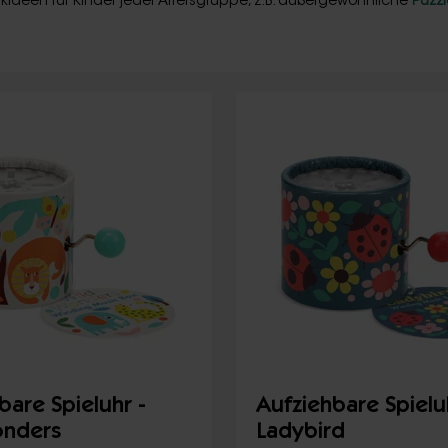
kideen für Kinder jeder Altersgruppe, z.B. außergewöhnliche
Puzzl
bare Spieluhr -
Aufziehbare Spielu
onders
Ladybird