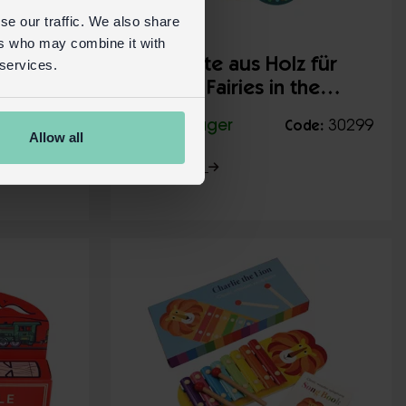
se our traffic. We also share
ers who may combine it with
 für
Blockflöte aus Holz für
 services.
nd
Kinder - Fairies in the
Garden
30298
Auf Lager
30299
de:
Code:
Allow all
Mehr Details