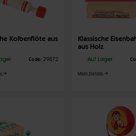
che Kolbenflöte aus
Klassische Eisenba
aus Holz
Lager
29872
Auf Lager
Code:
Co
ls
Mehr Details