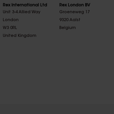
Rex International Ltd
Rex London BV
Unit 3-4 Allied Way
Groeneweg 17
London
9320 Aalst
W3 0RL
Belgium
United Kingdom
.