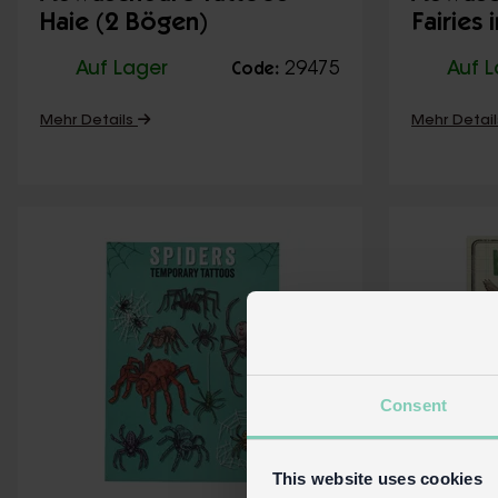
Haie (2 Bögen)
Fairies
Auf Lager
29475
Auf 
Code:
Mehr Details
Mehr Detai
Consent
This website uses cookies