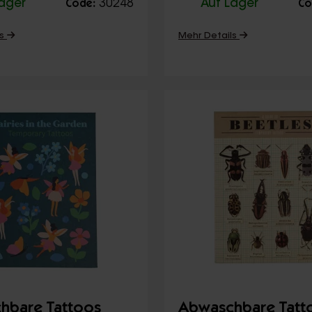
Lager
30248
Auf Lager
Code:
Co
ls
Mehr Details
hbare Tattoos
Abwaschbare Tatt