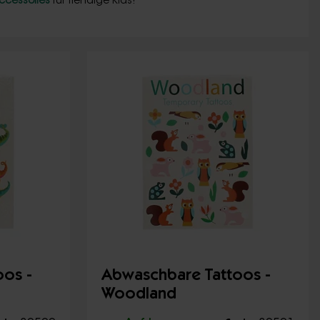
ccessoires
für trendige Kids!
os -
Abwaschbare Tattoos -
Woodland