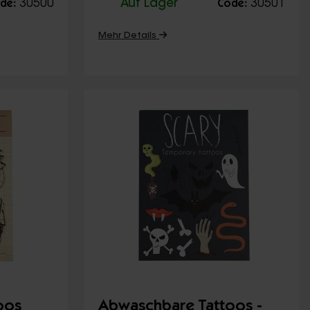
30500
Auf Lager
30501
de:
Code:
Mehr Details
oos
Abwaschbare Tattoos -