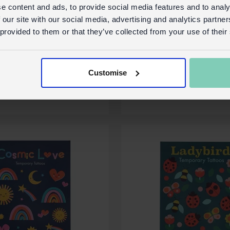
e content and ads, to provide social media features and to analy
 our site with our social media, advertising and analytics partn
hbare Tattoos
Abwaschbare Tatt
 provided to them or that they’ve collected from your use of their
rail
Wild Wonders (2 B
Lager
29782
Auf Lager
Code:
Co
Customise
ls
Mehr Details