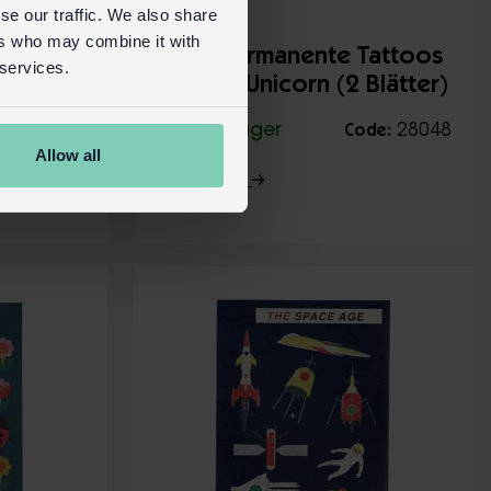
se our traffic. We also share
ers who may combine it with
oos
Nicht Permanente Tattoos
 services.
ögen)
Magical Unicorn (2 Blätter)
29139
Auf Lager
28048
de:
Code:
Allow all
Mehr Details