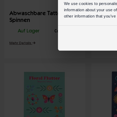
We use cookies to personalis
information about your use of
Abwaschbare Tattoos -
Abwasc
other information that you’ve
Spinnen
Nature T
Auf Lager
30243
Auf 
Code:
Mehr Details
Mehr Detai