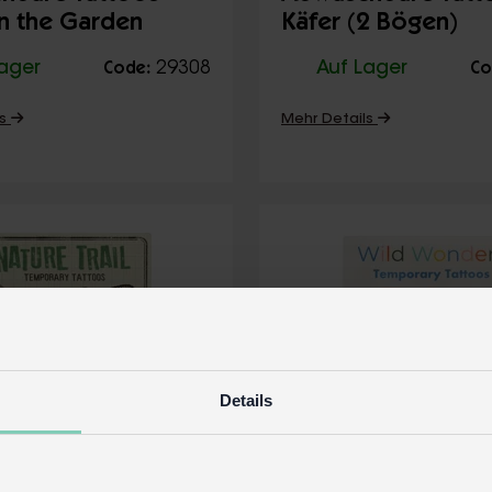
 in the Garden
Käfer (2 Bögen)
Lager
29308
Auf Lager
Code:
Co
ls
Mehr Details
Details