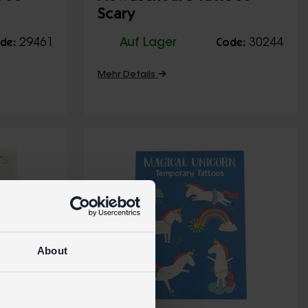
Scary
29461
Auf Lager
30244
de:
Code:
Mehr Details
About