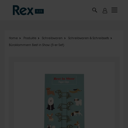
Skip to main content
Home
Produkte
Schreibwaren
Schreibwaren & Schreibsets
Büroklammern Best in Show (5-er Set)