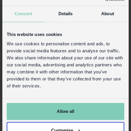
unserem Best in Show - Sortiment sind geformt
wie Hunde und daher eine tolle
Consent
Details
About
Geschenkidee für alle Hundefreunde.
Präsentiert auf einer originellen Karte mit
Hundemotiv.
This website uses cookies
Produktinformationen
We use cookies to personalise content and ads, to
provide social media features and to analyse our traffic.
Handels-Login
We also share information about your use of our site with
our social media, advertising and analytics partners who
Kaufen Sie auf unserer Einzelhandelsseite
may combine it with other information that you’ve
provided to them or that they’ve collected from your use
of their services.
Allow all
X
Über Uns
Customise