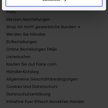
Kontaktieren Sie uns
Preis
Messen Ausstellungen
Shop für nicht gewerbliche Kunden ➜
Werden Sie Händler
EU-Bestellungen
Online Bestellungen FAQs
Lieferkosten
Kaufen Sie auf Faire.com
Händler-Katalog
Allgemeine Geschäftsbedingungen
Cookies Und Datenschutz
Datenschutzerklärung
Initiative Fuer Ethisch Korrekten Handel