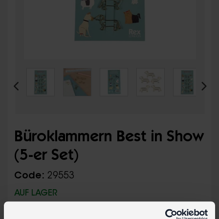
Büroklammern Best in Show
(5-er Set)
Code:
29553
AUF LAGER
Diese ausgefallenen Büroklammern aus