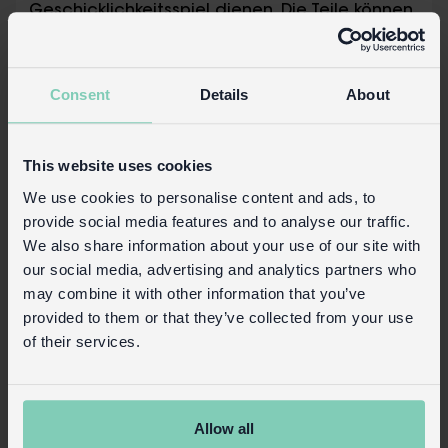
Geschicklichkeitsspiel dienen. Die Teile können
auseinandergenommen und wieder
zusammengesteckt werden. Aus unserem Wild
Bear - Sortiment.
Consent
Details
About
Achtung:
Nicht geeignet für Kinder unter 3 Jahren.
This website uses cookies
We use cookies to personalise content and ads, to
Sicherheit und Pflege
provide social media features and to analyse our traffic.
Produktinformationen
We also share information about your use of our site with
our social media, advertising and analytics partners who
Handels-Login
may combine it with other information that you’ve
provided to them or that they’ve collected from your use
Kaufen Sie auf unserer Einzelhandelsseite
of their services.
Allow all