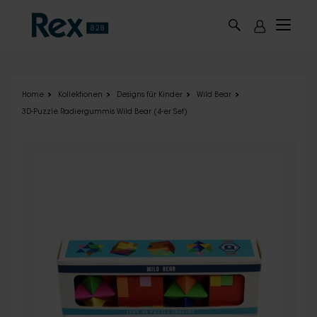
Skip to main content
Home
Kollektionen
Designs für Kinder
Wild Bear
3D-Puzzle Radiergummis Wild Bear (4-er Set)