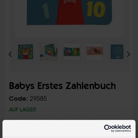
Babys Erstes Zahlenbuch
Code:
29585
AUF LAGER
Das erste Buch mit Zahlen für Kleinkinder.
Perfekt zum Erlernen der Zahlen von 1 bis