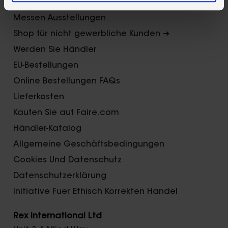
Preis
Messen Ausstellungen
Shop für nicht gewerbliche Kunden ➜
Werden Sie Händler
EU-Bestellungen
Online Bestellungen FAQs
Lieferkosten
Kaufen Sie auf Faire.com
Händler-Katalog
Allgemeine Geschäftsbedingungen
Cookies Und Datenschutz
Datenschutzerklärung
Initiative Fuer Ethisch Korrekten Handel
Rex International Ltd