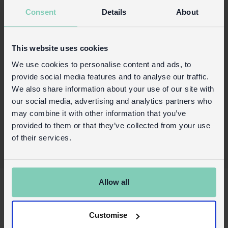
10
Consent
Details
About
Aus stabiler Pappe
Mit Illustrationen in leuchtenden Farben
This website uses cookies
Produktinformationen
We use cookies to personalise content and ads, to
Handels-Login
provide social media features and to analyse our traffic.
We also share information about your use of our site with
Kaufen Sie auf unserer Einzelhandelsseite
our social media, advertising and analytics partners who
may combine it with other information that you’ve
provided to them or that they’ve collected from your use
of their services.
X
Allow all
Über Uns
Kontaktieren Sie uns
Customise