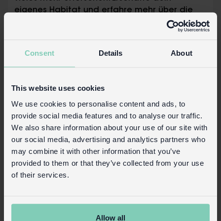
eigenes Habitat und erfahre mehr über die
Welt der geheimnisvollen Kriechtiere!
Das Set enthält: Insektenfänger, Habitat-
Tank, Deckel mit Luftlöchern, Holzspäne
Consent
Details
About
sowie eine Anleitung.
Maße des Habitat-Tankes: Breite 12 cm x
Länge 19,5 cm x Höhe 9cm
This website uses cookies
Empfohlen für die Altersgruppe 8+
We use cookies to personalise content and ads, to
Sicherheit und Pflege
provide social media features and to analyse our traffic.
We also share information about your use of our site with
Produktinformationen
our social media, advertising and analytics partners who
may combine it with other information that you’ve
Handels-Login
provided to them or that they’ve collected from your use
Kaufen Sie auf unserer Einzelhandelsseite
of their services.
Allow all