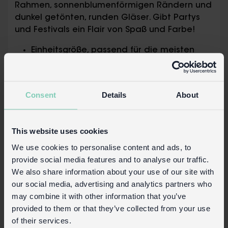
Rahmen, sonnenblumenförmigen Rändern und
dunkel getönten, runden Gläser. Gibt Partys
und Festivals ein Flair von Spaß und Farbe!
Einheitsgröße, passend für die meisten
Köpfe
Wird in einer für den Einzelhandel
geeigneten Verpackung geliefert: Header-
Consent
Details
About
Karte mit Euro-Hakenschlitz.
Sicherheitsinformation:
This website uses cookies
Sonnenbrille mit UV-400-Schutz. Entspricht
We use cookies to personalise content and ads, to
BS EN ISO 12312-1:2013 Verordnung (EU)
provide social media features and to analyse our traffic.
2016/425. REACH.
We also share information about your use of our site with
Schauen Sie niemals direkt in die Sonne.
our social media, advertising and analytics partners who
may combine it with other information that you’ve
Sicherheit und Pflege
provided to them or that they’ve collected from your use
Produktinformationen
of their services.