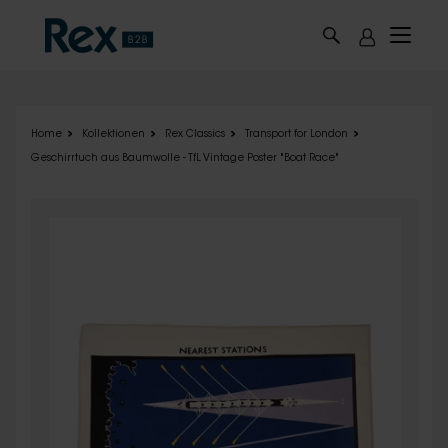
Skip to main content
Home
Kollektionen
Rex Classics
Transport for London
Geschirrtuch aus Baumwolle - TfL Vintage Poster "Boat Race"