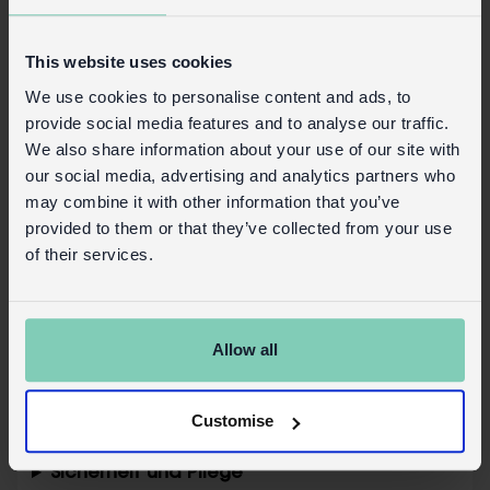
inklusive Euro-Hakenschlitz.
This website uses cookies
Pflegehinweise
We use cookies to personalise content and ads, to
Bei 30°C waschen
provide social media features and to analyse our traffic.
Bei schwacher Hitze bügeln
We also share information about your use of our site with
Nicht chemisch reinigen, bleichen oder im
our social media, advertising and analytics partners who
Wäschetrockner trocknen.
may combine it with other information that you’ve
Von Feuer fernhalten
provided to them or that they’ve collected from your use
of their services.
Urheberrechts- und Markenhinweise
Das Rondell ist eine Marke von Transport for
London und im Vereinigten Königreich und
Allow all
anderen Ländern eingetragen. Alle Rechte
vorbehalten.
© TfL aus der Sammlung des London Transport
Customise
Museum – Boat Race, von Charles Paine, 1923
Sicherheit und Pflege