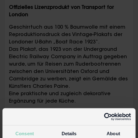
Offizielles Lizenzprodukt von Transport for
London
Geschirrtuch aus 100 % Baumwolle mit einem
Reproduktionsdruck des Vintage-Plakats der
Londoner U-Bahn „Boat Race 1923“.
Das Plakat, das 1923 von der Underground
Electric Railway Company in Auftrag gegeben
wurde, um für Reisen zum Ruderbootrennen
zwischen den Universitäten Oxford und
Cambridge zu werben, zeigt ein Gemälde des
Künstlers Charles Paine.
Eine praktische und zugleich dekorative
Ergänzung für jede Küche.
Vollständig gesäumt
Inklusive Aufhängeband an einer Ecke
Lieferung in handelsgerechter
Consent
Details
About
Verpackung: Tasche mit Klappkarte,