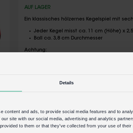
AUF LAGER
Ein klassisches hölzernes Kegelspiel mit se
Jeder Kegel misst ca. 11 cm (Höhe) x 2
Ball ca. 3,8 cm Durchmesser
Achtung:
Nicht geeignet für Kinder unter 3 Jahren
Sicherheit und Pflege
Details
Produktinformationen
Handels-Login
Kaufen Sie auf unserer 
e content and ads, to provide social media features and to analy
 our site with our social media, advertising and analytics partn
 provided to them or that they’ve collected from your use of their