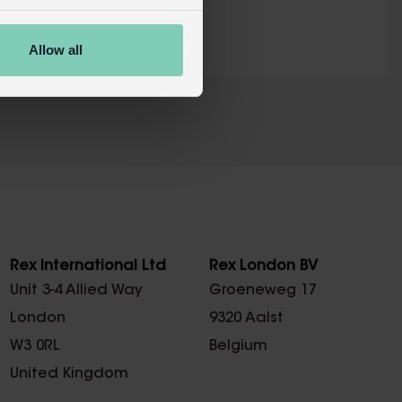
Allow all
X
Rex International Ltd
Rex London BV
Unit 3-4 Allied Way
Groeneweg 17
London
9320 Aalst
W3 0RL
Belgium
United Kingdom