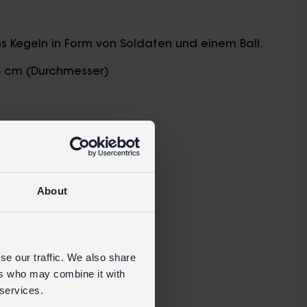
chs Kegeln in Form von Soldaten und einem Ball.
,5 cm (Durchmesser)
About
Einzelhandelsseite
se our traffic. We also share
ers who may combine it with
 services.