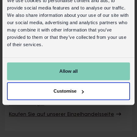
We use cookies to personalise content and ads, to
provide social media features and to analyse our traffic.
Bitte beachten Sie:
We also share information about your use of our site with
our social media, advertising and analytics partners who
Diese Puppen sind nicht geeignet für
may combine it with other information that you’ve
Kinder unter 3 Jahren.
provided to them or that they’ve collected from your use
Da diese Produkte in Handarbeit gefertigt
of their services.
werden, können Farben und Größen leicht
variieren.
Lieferung in einem Display aus Holz mit 60
Sets.
Allow all
Sicherheit und Pflege
Customise
Produktinformationen
Handels-Login
Kaufen Sie auf unserer Einzelhandelsseite