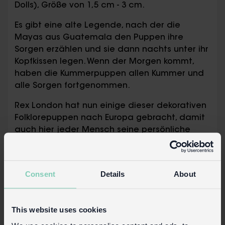
Dolls), Größe von 1,5 cm - 3 cm.
Es gibt eine alte Legende, nach der die
Mayas aus Guatemala den Puppen ihre
Sorgen erzählen und sie dann nachts unter ihr
Kopfkissen legen. Wenn der Morgen kommt,
haben die Kummerpuppen allen Kummer und
alle Sorgen fortgenommen.
Rex London hat nun einige dieser dekorativen
Folklorepuppen nach Europa gebracht, damit
auch hier jeder Mensch seine persönliche
Kummerpuppe haben kann! Eine tolle
Geschenkidee für jemanden, der ein wenig
Aufmunterung gebrauchen kann.
Consent
Details
About
Alle Puppen werden in Handarbeit in
Guatemala gefertigt.
This website uses cookies
Das Set wird in einer ebenfalls
handgefertigten Box geliefert.