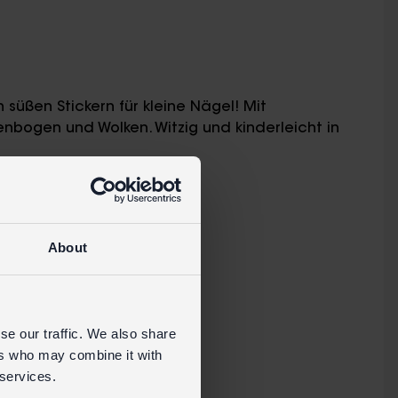
süßen Stickern für kleine Nägel! Mit
nbogen und Wolken. Witzig und kinderleicht in
 cm
 (Erstickungsgefahr)
About
Einzelhandelsseite
se our traffic. We also share
ers who may combine it with
 services.