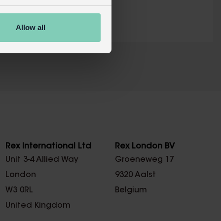
Allow all
X
Rex International Ltd
Rex London BV
Unit 3-4 Allied Way
Groeneweg 17
London
9320 Aalst
W3 0RL
Belgium
United Kingdom