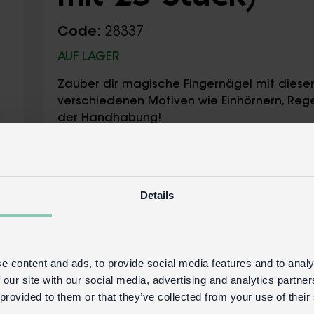
Code:
28337
AUF LAGER
Zauber dir magische Fingernägel mit diesen 
verschiedenen Motiven wie Einhörnern, Rege
der Handhabung!
Größe Sticker: Breite 0,5 cm x Länge 0,8
Geeignet für Kinder von 3 - 10 Jahren
Nicht geeignet für Kinder unter 3 Jahren
Details
Sicherheit und Pflege
Produktinformationen
Handels-Login
Kaufen Sie auf unserer 
e content and ads, to provide social media features and to analy
 our site with our social media, advertising and analytics partn
 provided to them or that they’ve collected from your use of their