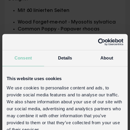
Mit 60 linierten Seiten
Wood Forget-me-not - Myosotis sylvatica
Common Poppy - Papaver rhocas
Aster - Asteraceae
Common Gorse - Ulex europaeus
Common Mallow - Malva sylvestris
Bluebell - Hyacinthoides non-scripta
Consent
Details
About
Lesser Celandine - Ficaria verna
Cornflower - Centaurea cyanus
Dog Rose - Rosa canina
This website uses cookies
Cowslip - Primula veris
We use cookies to personalise content and ads, to
Nigella - Nigella arvensis
provide social media features and to analyse our traffic.
Foxglove - Digitalis purpurea
We also share information about your use of our site with
Orange Hawkweed - Hieracium
our social media, advertising and analytics partners who
aurantiacum
may combine it with other information that you’ve
Red Campion - Silene dioica
provided to them or that they’ve collected from your use
of their services.