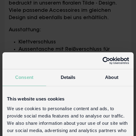
bedruckt in unserem floralen Tilde - Design.
Viele passende Accessoires im gleichen
Design sind ebenfalls bei uns erhältlich.
Ausstattung:
Klettverschluss
Aussentasche mit Reißverschluss für
Münzen
Großes Innenfach für Geldscheine
Diverse horizontale und vertikale
Consent
Details
About
Kartenfächer
Transparentes Kartenfach, perfekt für den
Ausweis
This website uses cookies
Pflegehinweise:
We use cookies to personalise content and ads, to
provide social media features and to analyse our traffic.
Zum Reinigen mit einem feuchten Tuch
We also share information about your use of our site with
abwischen.
our social media, advertising and analytics partners who
Nicht bleichen, waschen, bügeln, im