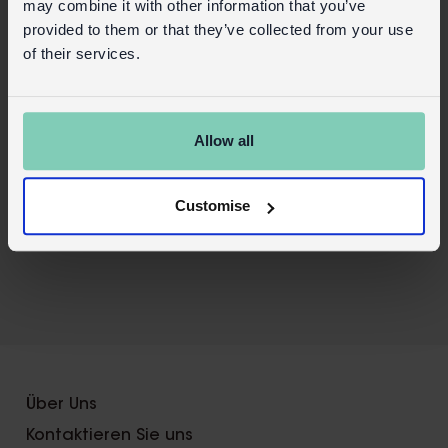
may combine it with other information that you’ve
Wäschetrockner trocknen oder chemisch
provided to them or that they’ve collected from your use
reinigen.
of their services.
Sicherheit und Pflege
Produktinformationen
Allow all
Handels-Login
Kaufen Sie auf unserer Einzelhandelsseite
Customise
X
Über Uns
Kontaktieren Sie uns