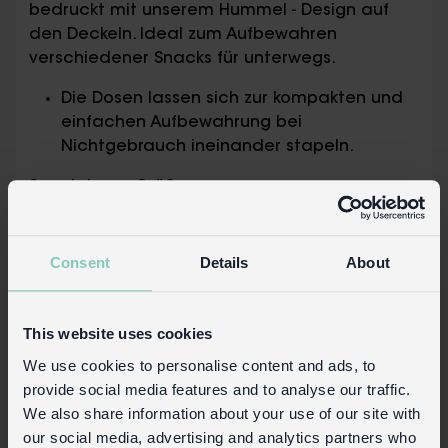
bedruckt mit unserem Hummel - Design auf
den Deckeln. Ideal zum Aufbewahren
verschiedener Snacks für unterwegs.
Die Dosen lassen sich zur kompakten und
einfachen Aufbewahrung bei
Nichtgebrauch ineinander stapeln.
Snackdosen-Größen:
Groß: 11,5 cm (Länge) × 11,5 cm (Breite) ×
5,5 cm (Höhe)
Consent
Details
About
Mittel: 10,3 cm (Länge) × 10,3 cm (Breite)
× 5 cm (Höhe)
Klein: 8,9 cm (Länge) × 8,9 cm (Breite) ×
This website uses cookies
4,3 cm (Höhe)
We use cookies to personalise content and ads, to
Pflegehinweise:
provide social media features and to analyse our traffic.
We also share information about your use of our site with
Spülmaschinenfest: Dosen: ja – nur im
our social media, advertising and analytics partners who