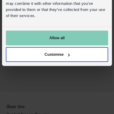
oberen Fach der Spülmaschine.
may combine it with other information that you’ve
Deckel: nein – nur per Hand spülen
provided to them or that they’ve collected from your use
Mikrowellengeeignet: Nein
of their services.
Sicherheit und Pflege
Produktinformationen
Allow all
Handels-Login
Kaufen Sie auf unserer Einzelhandelsseite
Customise
X
Über Uns