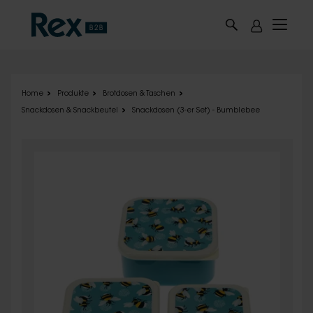
Skip to main content
Home
Produkte
Brotdosen & Taschen
Snackdosen & Snackbeutel
Snackdosen (3-er Set) - Bumblebee