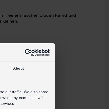
ie, mit einem feschen blauen Hemd und
e Kleinen.
nhänger
About
se our traffic. We also share
ers who may combine it with
 services.
Einzelhandelsseite