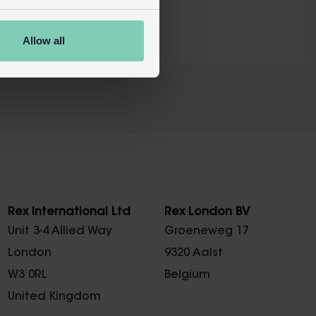
Allow all
X
Rex International Ltd
Rex London BV
Unit 3-4 Allied Way
Groeneweg 17
London
9320 Aalst
W3 0RL
Belgium
United Kingdom