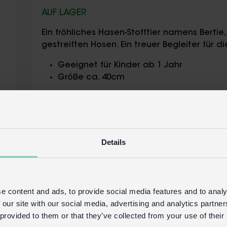
AUF LAGER
Ein fröhliches Hasen-Stofftier namens Bert
gestreiften Hosen. Ein treuer Begleiter für di
Geeignet für Kinder ab 1 Jahr
Größe ca. 40cm
Verpackung:
Mit Baumwollschnur befestigter Pappa
Pflegehinweis:
Details
Nur per Hand waschen
Sicherheit und Pflege
e content and ads, to provide social media features and to analy
Produktinformationen
 our site with our social media, advertising and analytics partn
 provided to them or that they’ve collected from your use of their
Handels-Login
Kaufen Sie auf unserer 