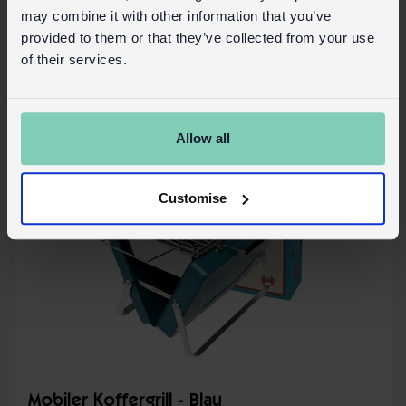
Auf Lager
30473
Code:
may combine it with other information that you’ve
provided to them or that they’ve collected from your use
Mehr Details
of their services.
Allow all
Customise
Mobiler Koffergrill - Blau